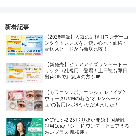
新着記事
【2026年版】人気の乱視用ワンデーコ
ンタクトレンズを、使い心地・価格・
配送スピードから徹底比較！
【新発売】ピュアアイズワンデートー
リック（乱視用）登場！土日祝も即日
出荷OKでお急ぎの方も🚚
【カラコンレポ】エンジェルアイズ2
ウィークUVMの新色”オルンベージ
ュ”の装用レポをいただきました！
📢CYL：-2.25 取り扱い開始！国産乱
視用1day『シード ワンデーピュアうる
おいプラス 乱視用』