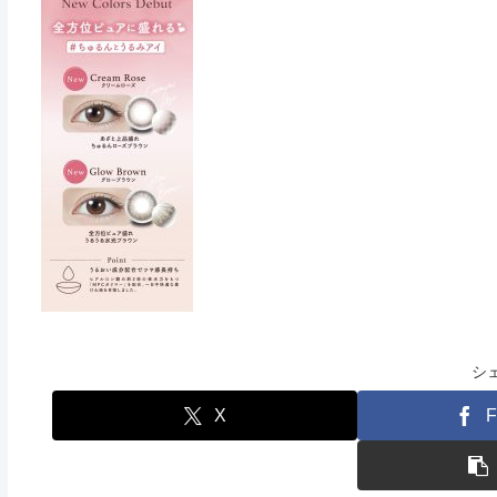
シ
X
F