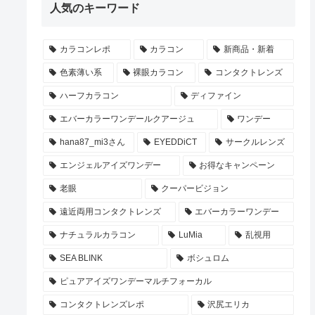
人気のキーワード
カラコンレポ
カラコン
新商品・新着
色素薄い系
裸眼カラコン
コンタクトレンズ
ハーフカラコン
ディファイン
エバーカラーワンデールクアージュ
ワンデー
hana87_mi3さん
EYEDDiCT
サークルレンズ
エンジェルアイズワンデー
お得なキャンペーン
老眼
クーパービジョン
遠近両用コンタクトレンズ
エバーカラーワンデー
ナチュラルカラコン
LuMia
乱視用
SEA BLINK
ボシュロム
ピュアアイズワンデーマルチフォーカル
コンタクトレンズレポ
沢尻エリカ