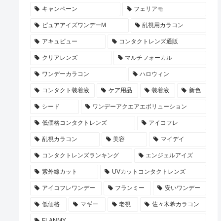
キャンペーン
フェリアモ
ピュアアイズワンデーM
乱視用カラコン
アキュビュー
コンタクトレンズ通販
クリアレンズ
マルチフォーカル
ワンデーカラコン
ハロウィン
コンタクト装着液
ケア用品
装着液
新色
シード
ワンデーアクエアエボリューション
低価格コンタクトレンズ
アイコフレ
乱視カラコン
美容
マイデイ
コンタクトレンズランキング
エンジェルアイズ
紫外線カット
UVカットコンタクトレンズ
アイコフレワンデー
フランミー
安いワンデー
低価格
マギー
老視
佐々木希カラコン
FLANMY