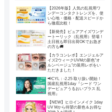
【2026年版】人気の乱視用ワ
ンデーコンタクトレンズを、使
い心地・価格・配送スピードか
ら徹底比較！
【新発売】ピュアアイズワンデ
ートーリック（乱視用）登場！
土日祝も即日出荷OKでお急ぎ
の方も🚚
【カラコンレポ】エンジェルア
イズ2ウィークUVMの新色”オ
ルンベージュ”の装用レポをい
ただきました！
📢CYL：-2.25 取り扱い開始！
国産乱視用1day『シード ワン
デーピュアうるおいプラス 乱
視用』
【NEW】ヒロインメイク 1day
UV Mから待望の新色＆お得な