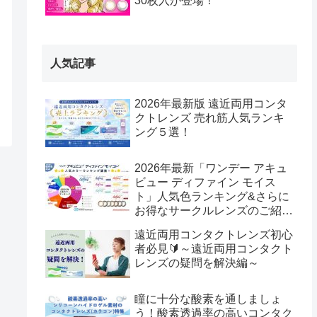
30枚入が登場！
人気記事
2026年最新版 遠近両用コンタ
クトレンズ 売れ筋人気ランキ
ング５選！
2026年最新「ワンデー アキュ
ビュー ディファイン モイス
ト」人気色ランキング&さらに
お得なサークルレンズのご紹
介！
遠近両用コンタクトレンズ初心
者必見🔰～遠近両用コンタクト
レンズの疑問を解決編～
瞳に十分な酸素を通しましょ
う！酸素透過率の高いコンタク