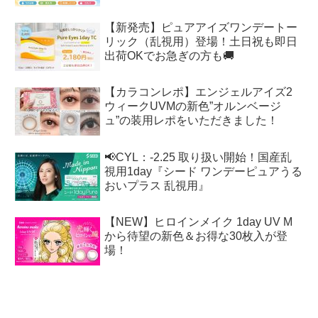
【新発売】ピュアアイズワンデートー
リック（乱視用）登場！土日祝も即日
出荷OKでお急ぎの方も🚚
【カラコンレポ】エンジェルアイズ2
ウィークUVMの新色”オルンベージ
ュ”の装用レポをいただきました！
📢CYL：-2.25 取り扱い開始！国産乱
視用1day『シード ワンデーピュアうる
おいプラス 乱視用』
【NEW】ヒロインメイク 1day UV M
から待望の新色＆お得な30枚入が登
場！