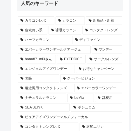
人気のキーワード
カラコンレポ
カラコン
新商品・新着
色素薄い系
裸眼カラコン
コンタクトレンズ
ハーフカラコン
ディファイン
エバーカラーワンデールクアージュ
ワンデー
hana87_mi3さん
EYEDDiCT
サークルレンズ
エンジェルアイズワンデー
お得なキャンペーン
老眼
クーパービジョン
遠近両用コンタクトレンズ
エバーカラーワンデー
ナチュラルカラコン
LuMia
乱視用
SEA BLINK
ボシュロム
ピュアアイズワンデーマルチフォーカル
コンタクトレンズレポ
沢尻エリカ