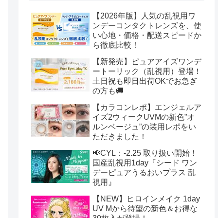
【2026年版】人気の乱視用ワ
ンデーコンタクトレンズを、使
い心地・価格・配送スピードか
ら徹底比較！
【新発売】ピュアアイズワンデ
ートーリック（乱視用）登場！
土日祝も即日出荷OKでお急ぎ
の方も🚚
【カラコンレポ】エンジェルア
イズ2ウィークUVMの新色”オ
ルンベージュ”の装用レポをい
ただきました！
📢CYL：-2.25 取り扱い開始！
国産乱視用1day『シード ワン
デーピュアうるおいプラス 乱
視用』
【NEW】ヒロインメイク 1day
UV Mから待望の新色＆お得な