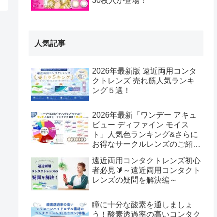
30枚入が登場！
人気記事
2026年最新版 遠近両用コンタ
クトレンズ 売れ筋人気ランキ
ング５選！
2026年最新「ワンデー アキュ
ビュー ディファイン モイス
ト」人気色ランキング&さらに
お得なサークルレンズのご紹
介！
遠近両用コンタクトレンズ初心
者必見🔰～遠近両用コンタクト
レンズの疑問を解決編～
瞳に十分な酸素を通しましょ
う！酸素透過率の高いコンタク