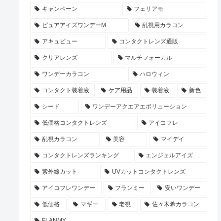
キャンペーン
フェリアモ
ピュアアイズワンデーM
乱視用カラコン
アキュビュー
コンタクトレンズ通販
クリアレンズ
マルチフォーカル
ワンデーカラコン
ハロウィン
コンタクト装着液
ケア用品
装着液
新色
シード
ワンデーアクエアエボリューション
低価格コンタクトレンズ
アイコフレ
乱視カラコン
美容
マイデイ
コンタクトレンズランキング
エンジェルアイズ
紫外線カット
UVカットコンタクトレンズ
アイコフレワンデー
フランミー
安いワンデー
低価格
マギー
老視
佐々木希カラコン
FLANMY