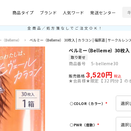
商品タイプ
ブランド
人気ワード
発送センター
全商品／処方箋なしでご注文ＯＫ！
（Belleme）
ベルミー（Belleme） 30枚入 | カラコン | 福原遥 | サークルレン
ベルミー（Belleme） 30枚入
取り寄せ
商品番号
5-belleme30
3,520
販売価格
税込
★会員様★限定【
32
円分 】のポ
○COLOR（カラー）
(
必
須
○PWR（度数）
)
(