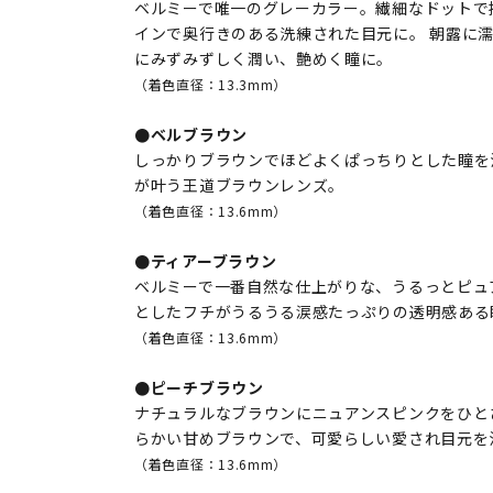
ベルミーで唯一のグレーカラー。繊細なドットで
インで奥行きのある洗練された目元に。 朝露に
にみずみずしく潤い、艶めく瞳に。
（着色直径：13.3mm）
●ベルブラウン
しっかりブラウンでほどよくぱっちりとした瞳を
が叶う王道ブラウンレンズ。
（着色直径：13.6mm）
●ティアーブラウン
ベルミーで一番自然な仕上がりな、うるっとピュ
としたフチがうるうる涙感たっぷりの透明感ある
（着色直径：13.6mm）
●ピーチブラウン
ナチュラルなブラウンにニュアンスピンクをひと
らかい甘めブラウンで、可愛らしい愛され目元を
（着色直径：13.6mm）