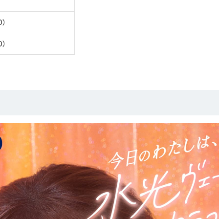
D）
D）