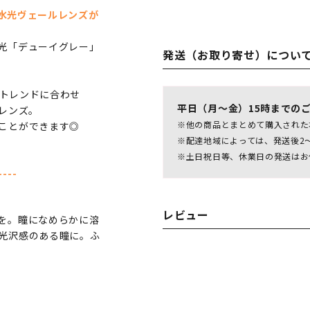
の水光ヴェールレンズが
光「デューイグレー」
発送（お取り寄せ）につい
、トレンドに合わせ
平日（月～金）15時までの
レンズ。
※他の商品とまとめて購入された
ことができます◎
※配達地域によっては、発送後2
※土日祝日等、休業日の発送はお
----
レビュー
を。瞳になめらかに溶
光沢感のある瞳に。ふ