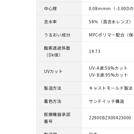
中心厚
0.08mmm（-3.00
含水率
58％（高含水レンズ）
うるおい成分
MPCポリマー配合（
酸素透過係数
19.73
（Dk値）
UV-A波:50%カット
UVカット
UV-B波:95%カット
製造方法
キャストモールド製法
着色方法
サンドイッチ構造
医療機器承認
22900BZX00423000
番号