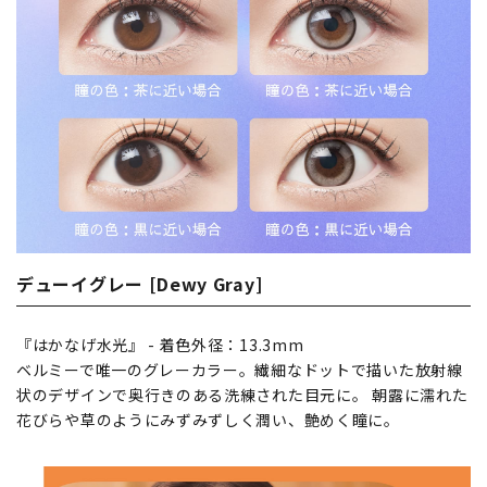
デューイグレー [Dewy Gray]
『はかなげ水光』 - 着色外径：13.3mm
ベルミーで唯一のグレーカラー。繊細なドットで描いた放射線
状のデザインで奥行きのある洗練された目元に。 朝露に濡れた
花びらや草のようにみずみずしく潤い、艶めく瞳に。