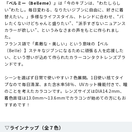
『ベルミー（Belleme）』
は「今のキブンは、“わたしらし
い”わたし。毎日変わる、なりたいジブンに自由に、好きに着
替えたい。」多様なライフスタイル、トレンドに合わせ、“バ
レたくないけどちゃんと盛りたい”、“派手すぎないニュアンス
カラーが欲しい”、というみなさまの声をもとに作られまし
た。
フランス語で「素敵な・美しい」という意味の【ベル
（Belle）】ステキなジブンになるために頑張る人を応援した
い、という想いが込めて作られたカラーコンタクトレンズブラ
ンドです。
シーンを選ばず日常で使いやすい７色展開。1日使い捨てタイ
プなので毎日清潔、また含水率58％、UVカット機能付きで、瞳
のことを考えたカラコンです。レンズサイズはDIA14.2mm、
着色直径は13.0mm～13.6mmでカラコンが始めての方にもお
すすめです！
▽ラインナップ（全７色）