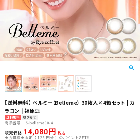
【送料無料】 ベルミー（Belleme） 30枚入×4箱セット | カ
ラコン | 福原遥
送料無料
取り寄せ
商品番号
5-belleme30-4
14,080
販売価格
税込
★会員様★限定【
128
円分 】のポイントGET!!