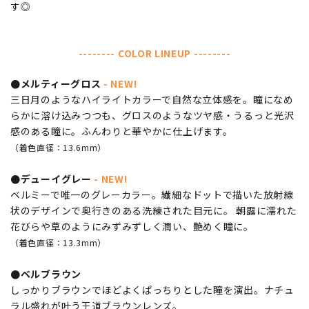
す◎
-------- COLOR LINEUP --------
●メルティーグロス
- NEW!
三日月のようなハイライトカラーで自然な立体感を。瞳になめ
らかに溶け込みつつも、グロスのようなツヤ感・うるっと光沢
感のある瞳に。ふんわりと華やかに仕上げます。
（着色直径：13.6mm）
●デューイグレー
- NEW!
ベルミーで唯一のグレーカラー。繊細なドットで描いた放射線
状のデザインで奥行きのある洗練された目元に。 朝露に濡れた
花びらや草のようにみずみずしく潤い、艶めく瞳に。
（着色直径：13.3mm）
●ベルブラウン
しっかりブラウンでほどよくぱっちりとした瞳を演出。ナチュ
ラル盛れが叶う王道ブラウンレンズ。