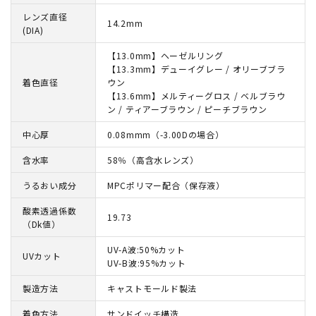
レンズ直径
14.2mm
(DIA)
【13.0mm】ヘーゼルリング
【13.3mm】デューイグレー / オリーブブラ
着色直径
ウン
【13.6mm】メルティーグロス / ベルブラウ
ン / ティアーブラウン / ピーチブラウン
中心厚
0.08mmm（-3.00Dの場合）
含水率
58％（高含水レンズ）
うるおい成分
MPCポリマー配合（保存液）
酸素透過係数
19.73
（Dk値）
UV-A波:50%カット
UVカット
UV-B波:95%カット
製造方法
キャストモールド製法
着色方法
サンドイッチ構造