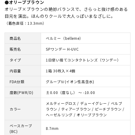
●オリーブブラウン
オリーブ×ブラウンの絶妙バランスで、さらっと抜け感のある
目元を演出。ほんのりクールで大人っぽいまなざしに。
（着色直径：13.3mm）
商品名
ベルミー（belleme）
販売名
SPワンデー H-UVC
タイプ
1日使い捨てコンタクトレンズ（ワンデー）
内容量
1箱 30枚入×4個
FDA分類
グループⅣ(イオン性高含水)
度数(PWR/D)
±0.00（度なし） ～ -10.00
メルティーグロス / デューイグレー / ベルブ
カラー
ラウン / ティアーブラウン / ピーチブラウン /
ヘーゼルリング / オリーブブラウン
ベースカーブ
8.7mm
(BC)