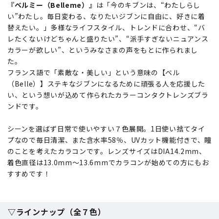
『ベルミー（Belleme）』
は「今のキブンは、“わたしらし
い”わたし。毎日変わる、なりたいジブンに自由に、好きに着
替えたい。」多様なライフスタイル、トレンドに合わせ、“バ
レたくないけどちゃんと盛りたい”、“派手すぎないニュアンス
カラーが欲しい”、というみなさまの声をもとに作られまし
た。
フランス語で「素敵な・美しい」という意味の【ベル
（Belle）】ステキなジブンになるために頑張る人を応援した
い、という想いが込めて作られたカラーコンタクトレンズブラ
ンドです。
シーンを選ばず日常で使いやすい７色展開。1日使い捨てタイ
プなので毎日清潔、また含水率58％、UVカット機能付きで、瞳
のことを考えたカラコンです。レンズサイズはDIA14.2mm、
着色直径は13.0mm～13.6mmでカラコンが始めての方にもお
すすめです！
▽ラインナップ（全７色）