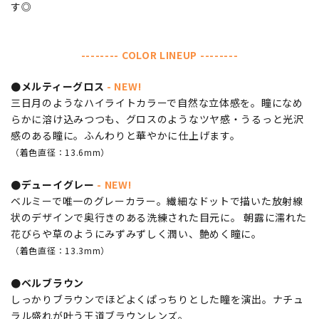
す◎
-------- COLOR LINEUP --------
●メルティーグロス
- NEW!
三日月のようなハイライトカラーで自然な立体感を。瞳になめ
らかに溶け込みつつも、グロスのようなツヤ感・うるっと光沢
感のある瞳に。ふんわりと華やかに仕上げます。
（着色直径：13.6mm）
●デューイグレー
- NEW!
ベルミーで唯一のグレーカラー。繊細なドットで描いた放射線
状のデザインで奥行きのある洗練された目元に。 朝露に濡れた
花びらや草のようにみずみずしく潤い、艶めく瞳に。
（着色直径：13.3mm）
●ベルブラウン
しっかりブラウンでほどよくぱっちりとした瞳を演出。ナチュ
ラル盛れが叶う王道ブラウンレンズ。