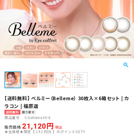
【送料無料】 ベルミー（Belleme） 30枚入×6箱セット | カ
ラコン | 福原遥
送料無料
取り寄せ
商品番号
5-belleme30-6
21,120
販売価格
税込
★会員様★限定【
192
円分 】のポイントGET!!