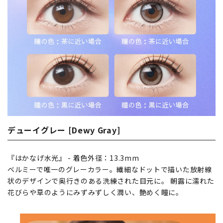
デューイグレー [Dewy Gray]
『はかなげ水光』 - 着色外径：13.3mm
ベルミーで唯一のグレーカラー。繊細なドットで描いた放射線
状のデザインで奥行きのある洗練された目元に。 朝露に濡れた
花びらや草のようにみずみずしく潤い、艶めく瞳に。