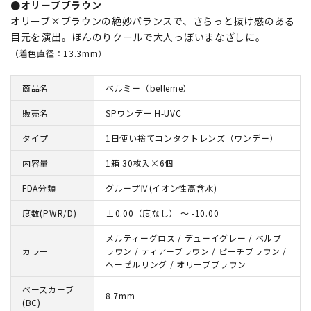
●オリーブブラウン
オリーブ×ブラウンの絶妙バランスで、さらっと抜け感のある
目元を演出。ほんのりクールで大人っぽいまなざしに。
（着色直径：13.3mm）
商品名
ベルミー（belleme）
販売名
SPワンデー H-UVC
タイプ
1日使い捨てコンタクトレンズ（ワンデー）
内容量
1箱 30枚入×6個
FDA分類
グループⅣ(イオン性高含水)
度数(PWR/D)
±0.00（度なし） ～ -10.00
メルティーグロス / デューイグレー / ベルブ
カラー
ラウン / ティアーブラウン / ピーチブラウン /
ヘーゼルリング / オリーブブラウン
ベースカーブ
8.7mm
(BC)