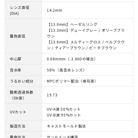
レンズ直径
14.2mm
(DIA)
【13.0mm】ヘーゼルリング
【13.3mm】デューイグレー / オリーブブラ
着色直径
ウン
【13.6mm】メルティーグロス / ベルブラウ
ン / ティアーブラウン / ピーチブラウン
中心厚
0.08mmm（-3.00Dの場合）
含水率
58％（高含水レンズ）
うるおい成分
MPCポリマー配合（保存液）
酸素透過係数
19.73
（Dk値）
UV-A波:50%カット
UVカット
UV-B波:95%カット
製造方法
キャストモールド製法
着色方法
サンドイッチ構造