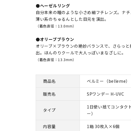
●ヘーゼルリング
自分本来の瞳のような小さめ細フチレンズ。ナチ
薄い系のちゅるんとした目元を演出。
（着色直径：13.0mm）
●オリーブブラウン
オリーブ×ブラウンの絶妙バランスで、さらっと
出。ほんのりクールで大人っぽいまなざしに。
（着色直径：13.3mm）
商品名
ベルミー（belleme）
販売名
SPワンデー H-UVC
1日使い捨てコンタク
タイプ
ー）
内容量
1箱 30枚入×6個