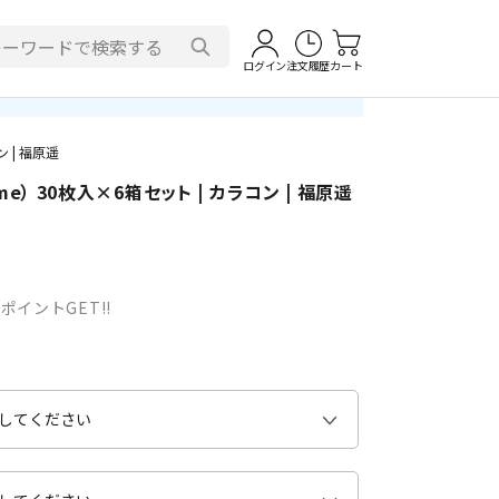
ログイン
注文履歴
カート
 | 福原遥
me） 30枚入×6箱セット | カラコン | 福原遥
ポイントGET!!