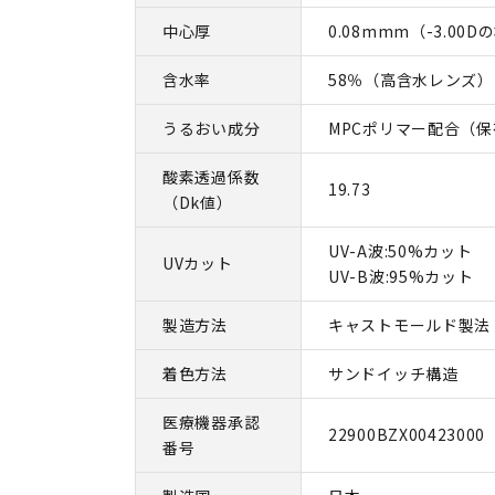
中心厚
0.08mmm（-3.00
含水率
58％（高含水レンズ）
うるおい成分
MPCポリマー配合（
酸素透過係数
19.73
（Dk値）
UV-A波:50%カット
UVカット
UV-B波:95%カット
製造方法
キャストモールド製法
着色方法
サンドイッチ構造
医療機器承認
22900BZX00423000
番号