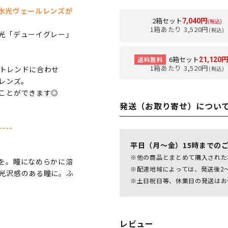
の水光ヴェールレンズが
2箱セット
7,040円
(税込)
1箱あたり 3,520円
(税込)
光「デューイグレー」
6箱セット
送料無料
21,120
1箱あたり 3,520円
、トレンドに合わせ
(税込)
レンズ。
ことができます◎
発送（お取り寄せ）につい
----
平日（月～金）15時までの
※他の商品とまとめて購入された
を。瞳になめらかに溶
※配達地域によっては、発送後2
光沢感のある瞳に。ふ
※土日祝日等、休業日の発送はお
レビュー