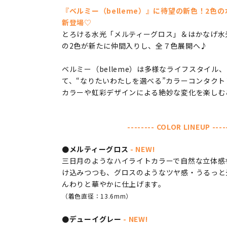
『ベルミー（belleme）』に待望の新色！2色
新登場♡
とろける水光「メルティーグロス」＆はかなげ水
の2色が新たに仲間入りし、全７色展開へ♪
ベルミー（belleme）は多様なライフスタイル
て、“なりたいわたしを選べる”カラーコンタクト
カラーや虹彩デザインによる絶妙な変化を楽しむ
-------- COLOR LINEUP ----
●メルティーグロス
- NEW!
三日月のようなハイライトカラーで自然な立体感
け込みつつも、グロスのようなツヤ感・うるっと
んわりと華やかに仕上げます。
（着色直径：13.6mm）
●デューイグレー
- NEW!