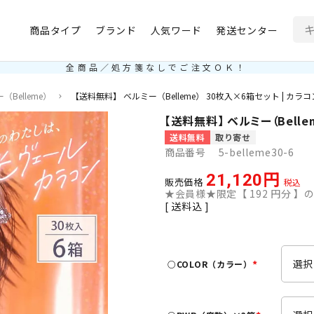
商品タイプ
ブランド
人気ワード
発送センター
全商品／処方箋なしでご注文ＯＫ！
（Belleme）
【送料無料】 ベルミー（Belleme） 30枚入×6箱セット | カラコン
【送料無料】 ベルミー（Belle
送料無料
取り寄せ
商品番号
5-belleme30-6
21,120
販売価格
税込
★会員様★限定【
192
円分 】の
送料込
○COLOR（カラー）
(
必
須