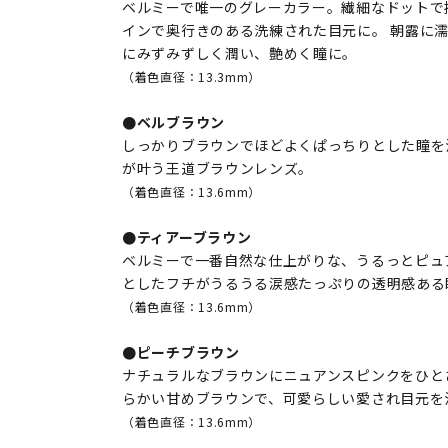
ベルミーで唯一のグレーカラー。繊細なドットで
インで奥行きのある洗練された目元に。 朝露に
にみずみずしく潤い、艶めく瞳に。
（着色直径：13.3mm）
●ベルブラウン
しっかりブラウンでほどよくぱっちりとした瞳を
が叶う王道ブラウンレンズ。
（着色直径：13.6mm）
●ティアーブラウン
ベルミーで一番自然な仕上がりな、うるっとピュ
としたフチがうるうる涙感たっぷりの透明感ある
（着色直径：13.6mm）
●ピーチブラウン
ナチュラルなブラウンにニュアンスピンクをひと
らかい甘めブラウンで、可愛らしい愛され目元を
（着色直径：13.6mm）