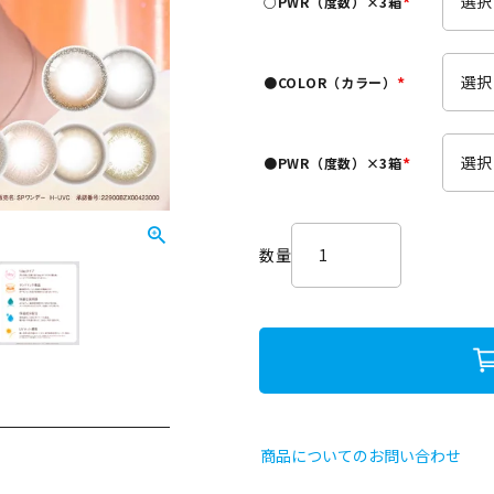
○PWR（度数）×3箱
)
(
必
須
●COLOR（カラー）
)
(
必
須
●PWR（度数）×3箱
)
(
必
須
)
商品についてのお問い合わせ